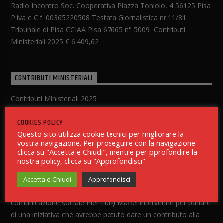
Radio Incontro Soc. Cooperativa Piazza Toniolo, 4 56125 Pisa
P.iva e C.f. 00365220508 Testata Giornalistica nr.11/81
Tribunale di Pisa CCIAA Pisa 67665 n° 5009 Contributi
Ministeriali 2025 € 6.409,62
CONTRIBUTI MINISTERIALI
Contributi Ministeriali 2025
Scarica PDF
COOKIES POLICY
Questo sito utilizza cookie tecnici per migliorare la
vostra navigazione. Per proseguire con la navigazione
LA NOSTRA STORIA
clicca su "Accetta e Chiudi", mentre per pprofondire la
nostra policy, clicca su "Approfondisci"
Era il 17 settembre 1976 ed era in atto il Convegno
dell’Arcidiocesi di Pisa sull’Evangelizzazione e Promozione
Accetta e Chiudi
Approfondisci
Umana; durante i lavori della sessione dedicata ai mezzi di
comunicazione sociale Pier Luigi Maffei intervenne per parlare
di una iniziativa che avrebbe potuto dare un contributo alla