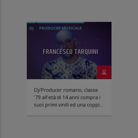
DJ
PRODUCER MUSICALE
FRANCESCO TARQUINI
Dj/Producer romano, classe
'79 all'età di 14 anni compra i
suoi primi vinili ed una coppia
di 1200, suona presto nei
migliori locali della capitale