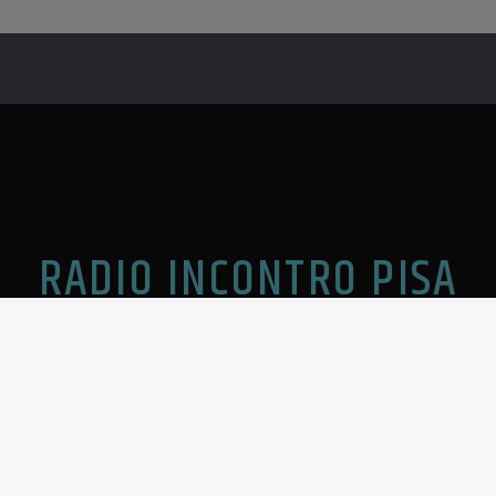
RADIO INCONTRO PISA
TI MINISTERIALI
LA NOSTRA STORIA
 Ministeriali 2025
Era il 17 settembre 1976 ed era in
PDF
Convegno dell’Arcidiocesi di Pisa