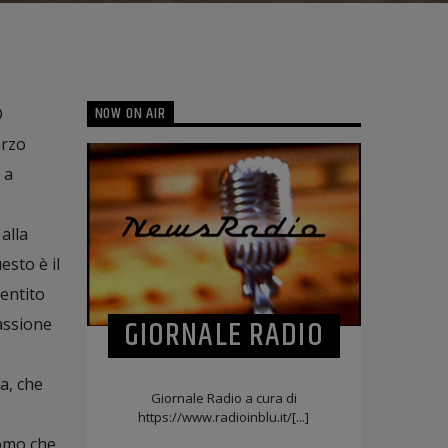
NOW ON AIR
O
arzo
 a
alla
esto è il
sentito
GIORNALE RADIO
passione
a, che
Giornale Radio a cura di
https://www.radioinblu.it/[...]
uomo che