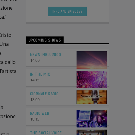
azione
INFO AND EPISODES
a.”
risto,
UPCOMING SHOWS
 Una
a.
NEWS INBLU2000
14:00
a dallo
’artista
IN THE MIX
14:15
GIORNALE RADIO
18:00
da
RADIO WEB
cazione
18:15
THE SOCIAL VOICE
urale