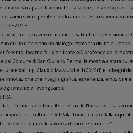
amato ma capace di amare fino alla fine, rimane la provoc
 possiamo vivere per il secondo anno questa esperienza unic
CRO E ARTE
i visitatori attraverso i momenti salienti della Passione di C
iglio di Dio e aprendo un dialogo intimo tra divino e umano.
r l’evento, incarnerà il significato più profondo della mostr
e dal Comune di San Giuliano Terme, la mostra è stata curat
 curate dall’Ing. Claudio Mazzucchelli (CM Srl) e i disegni dell
a e innovazione che integra grafica, esperienza, emozione e
ologicamente all’avanguardia.
STRA
liano Terme, sottolinea il successo dell’iniziativa: “La secon
l’importanza culturale del Pala Todisco, nato dalla riqualifi
 di eventi di grande valore artistico e spirituale.”
ra, ribadisce il ruolo chiave della mostra nel panorama cult