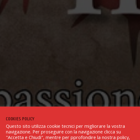
COOKIES POLICY
Questo sito utilizza cookie tecnici per migliorare la vostra
navigazione. Per proseguire con la navigazione clicca su
"Accetta e Chiudi", mentre per pprofondire la nostra policy,