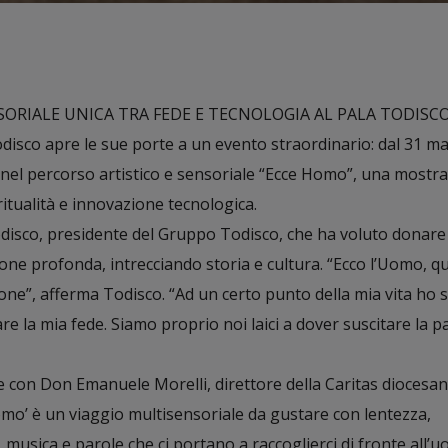
ORIALE UNICA TRA FEDE E TECNOLOGIA AL PALA TODISC
odisco apre le sue porte a un evento straordinario: dal 31 m
 nel percorso artistico e sensoriale “Ecce Homo”, una mostra
ritualità e innovazione tecnologica.
isco, presidente del Gruppo Todisco, che ha voluto donare 
one profonda, intrecciando storia e cultura. “Ecco l’Uomo, qu
ione”, afferma Todisco. “Ad un certo punto della mia vita ho 
re la mia fede. Siamo proprio noi laici a dover suscitare la 
 con Don Emanuele Morelli, direttore della Caritas diocesan
Homo’ è un viaggio multisensoriale da gustare con lentezza,
musica e parole che ci portano a raccoglierci di fronte all’