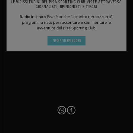
LE VICISSITUDINI DEL PISA SPORTING CLUB VISTE ATTRAVERSO
GIORNALISTI, OPINIONISTI E TIFOSI
Radio Incontro Pisa è anche “Incontro neroazzurro”,
programma nato per raccontare e commentare le
avventure del Pisa Sporting Club.
INFO AND EPISODES