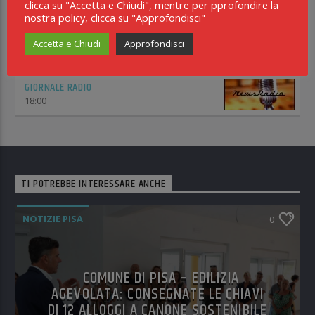
clicca su "Accetta e Chiudi", mentre per pprofondire la
13:00
nostra policy, clicca su "Approfondisci"
INCONTRO WEEKEND
Accetta e Chiudi
Approfondisci
14:00
GIORNALE RADIO
18:00
TI POTREBBE INTERESSARE ANCHE
NOTIZIE PISA
0
COMUNE DI PISA – EDILIZIA
AGEVOLATA: CONSEGNATE LE CHIAVI
DI 12 ALLOGGI A CANONE SOSTENIBILE