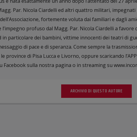
lus è nata esattamente un anno dopo l’attentato del 27 april
 Magg. Par. Nicola Ciardelli ed altri quattro militari, impegnati
ell’Associazione, fortemente voluta dai familiari e dagli ami
re l’impegno profuso dal Magg. Par. Nicola Ciardelli a favore d
d in particolare dei bambini, vittime innocenti dei teatri di gu
essaggio di pace e di speranza. Come sempre la trasmissio
le province di Pisa Lucca e Livorno, oppure scaricando l’APP
 Facebook sulla nostra pagina o in streaming su www.incont
ARCHIVIO DI QUESTO AUTORE