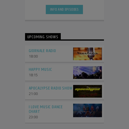
venduti, quella dei singoli più scaricati
e [...]
INFO AND EPISODES
UPCOMING SHOWS
GIORNALE RADIO
18:00
HAPPY MUSIC
18:15
APOCALYPSE RADIO SHOW
21:00
I LOVE MUSIC DANCE
CHART
23:00