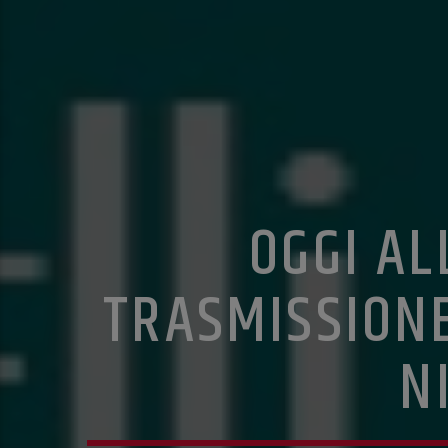
OGGI AL
TRASMISSIONE
N