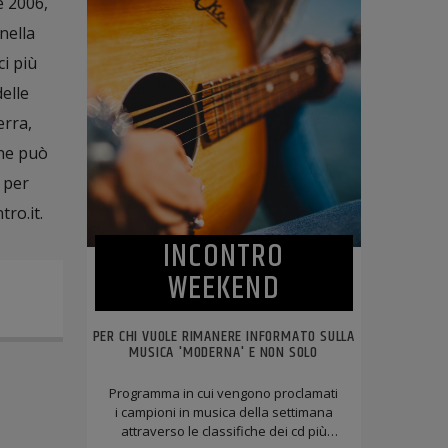
e 2006,
 nella
ci più
elle
erra,
ne può
 per
ro.it.
INCONTRO
WEEKEND
PER CHI VUOLE RIMANERE INFORMATO SULLA
MUSICA 'MODERNA' E NON SOLO
Programma in cui vengono proclamati
i campioni in musica della settimana
attraverso le classifiche dei cd più