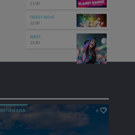
21:00
FRIDAY NIGHT
22:00
INBOX
23:30
NOTIZIE PISA
0