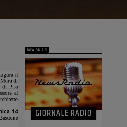
NOW ON AIR
ugura il
e Mura di
o di Pisa
essore al
rchitetto
GIORNALE RADIO
nica 14
 Bastione