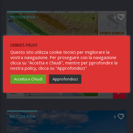
NOTIZIE PISA
0
COOKIES POLICY
EVENTO SISMICO ML 4.3 IN
Questo sito utilizza cookie tecnici per migliorare la
PROVINCIA DI PISA, 4 AGOSTO 2026
vostra navigazione. Per proseguire con la navigazione
clicca su "Accetta e Chiudi", mentre per pprofondire la
nostra policy, clicca su "Approfondisci"
Accetta e Chiudi
Approfondisci
RICEVUTO IN REDAZIONE
4 AGOSTO 2026
NOTIZIE PISA
0