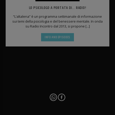
LO PSICOLOGO A PORTATA DI... RADIO!
“L’altalena” è un programma settimanale di informazione
sui temi della psicologia e del benessere mentale. In onda
su Radio Incontro dal 2013, si propone [...]
INFO AND EPISODES