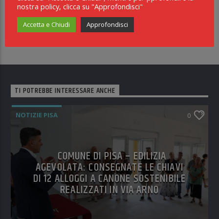
19:00
nostra policy, clicca su "Approfondisci"
PLANET DANCE
Accetta e Chiudi
Approfondisci
21:00
TI POTREBBE INTERESSARE ANCHE
NOTIZIE PISA
0
COMUNE DI PISA – EDILIZIA
AGEVOLATA: CONSEGNATE LE CHIAVI
DI 12 ALLOGGI A CANONE SOSTENIBILE
REALIZZATI IN VIA ARNO