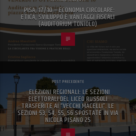
PISA, 17/10 – ECONOMIA CIRCOLARE:
ETICA, SVILUPPO E VANTAGGI FISCALI
(AUDITORIUM TONIOLO)
POST PRECEDENTE
ELEZIONI REGIONALI: LE SEZIONI
ELETTORALI DEL LICEO RUSSOLI
TRASFERITE AI “VECCHI MACELLI”. LE
SEZIONI 53, 54, 55, 56 SPOSTATE IN VIA
NICOLA PISANO 25