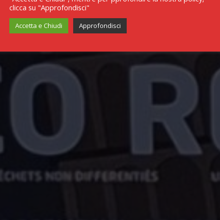
clicca su "Approfondisci"
Accetta e Chiudi
Approfondisci