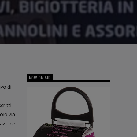
NOW ON AIR
r
ivo di
ritti
olo via
tazione