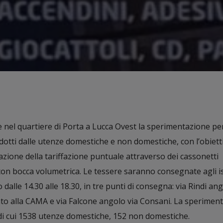
nel quartiere di Porta a Lucca Ovest la sperimentazione pe
rodotti dalle utenze domestiche e non domestiche, con l’obiett
azione della tariffazione puntuale attraverso dei cassonetti
 con bocca volumetrica. Le tessere saranno consegnate agli isc
alle 14.30 alle 18.30, in tre punti di consegna: via Rindi ang
to alla CAMA e via Falcone angolo via Consani. La sperimen
 di cui 1538 utenze domestiche, 152 non domestiche.