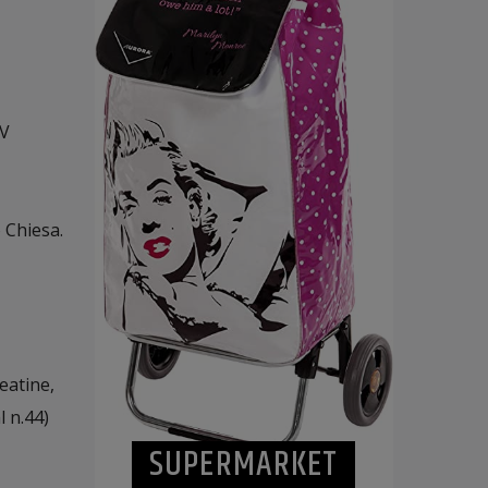
IV
 Chiesa.
eatine,
l n.44)
SUPERMARKET