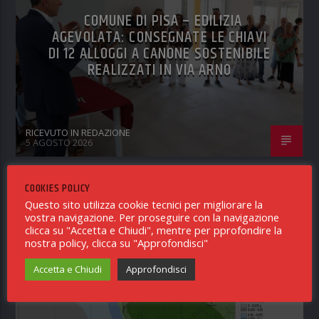
COMUNE DI PISA – EDILIZIA
AGEVOLATA: CONSEGNATE LE CHIAVI
DI 12 ALLOGGI A CANONE SOSTENIBILE
REALIZZATI IN VIA ARNO
RICEVUTO IN REDAZIONE
5 AGOSTO 2026
COOKIES POLICY
NOTIZIE PISA
0
Questo sito utilizza cookie tecnici per migliorare la
vostra navigazione. Per proseguire con la navigazione
clicca su "Accetta e Chiudi", mentre per pprofondire la
nostra policy, clicca su "Approfondisci"
Accetta e Chiudi
Approfondisci
EVENTO SISMICO ML 4.3 IN
PROVINCIA DI PISA, 4 AGOSTO 2026