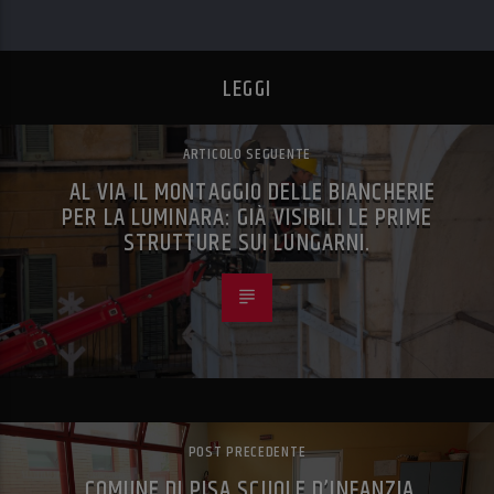
LEGGI
ARTICOLO SEGUENTE
AL VIA IL MONTAGGIO DELLE BIANCHERIE
PER LA LUMINARA: GIÀ VISIBILI LE PRIME
STRUTTURE SUI LUNGARNI.
POST PRECEDENTE
COMUNE DI PISA SCUOLE D’INFANZIA,