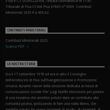
P.iva e C.f. 00365220508 Testata Giornalistica nr.11/81
Tribunale di Pisa CCIAA Pisa 67665 n° 5009 Contributi
Ministeriali 2025 € 6.409,62
CONTRIBUTI MINISTERIALI
Contributi Ministeriali 2025
Scarica PDF
LA NOSTRA STORIA
Era il 17 settembre 1976 ed era in atto il Convegno
dell’Arcidiocesi di Pisa sull’Evangelizzazione e Promozione
Umana; durante i lavori della sessione dedicata ai mezzi di
comunicazione sociale Pier Luigi Maffei intervenne per parlare
di una iniziativa che avrebbe potuto dare un contributo alla
comunità pisana, ipotizzando di fare una radio libera, che
avrebbe potuto far vivere momenti di studio, di creatività, di