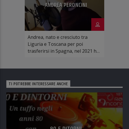
ANDREA PERONCINI
Andrea, nato e cresciuto tra
Liguria e Toscana per poi
trasferirsi in Spagna, nel 2021 ha
creato un podcast, trasformando
idee e riflessioni in uno spazio
condiviso con gli ascoltatori. Tra
radio, creatività e nuovi progetti,
TI POTREBBE INTERESSARE ANCHE
Andrea ama costruire mondi fatti
di parole, emozioni e
immaginazione