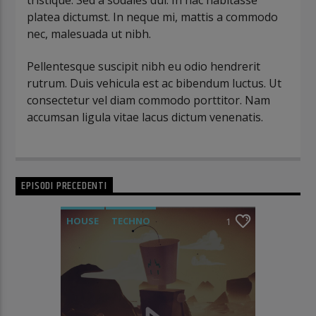
tristique. Sed a sodales dui. In hac habitasse
platea dictumst. In neque mi, mattis a commodo
nec, malesuada ut nibh.
Pellentesque suscipit nibh eu odio hendrerit
rutrum. Duis vehicula est ac bibendum luctus. Ut
consectetur vel diam commodo porttitor. Nam
accumsan ligula vitae lacus dictum venenatis.
Maecenas congue sollicitudin augue, ac lacinia
enim laoreet et. In sed condimentum magna.
Maecenas hendrerit nunc magna, vel faucibus
lacus iaculis in. Donec aliquet urna mauris. Sed
EPISODI PRECEDENTI
semper mauris eget magna tempus vestibulum.
Praesent luctus dictum lacus quis rutrum. Nam
HOUSE
TECHNO
1
malesuada velit at gravida sodales. Aliquam ut
iaculis urna, vitae interdum odio. Interdum et
malesuada fames ac ante ipsum primis in
faucibus. Curabitur tincidunt mauris sed auctor
sollicitudin.