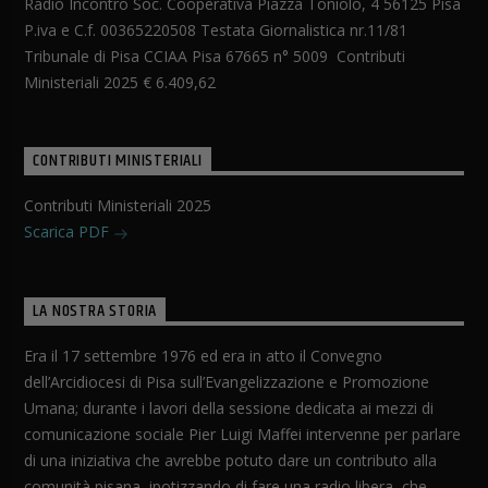
Radio Incontro Soc. Cooperativa Piazza Toniolo, 4 56125 Pisa
P.iva e C.f. 00365220508 Testata Giornalistica nr.11/81
Tribunale di Pisa CCIAA Pisa 67665 n° 5009 Contributi
Ministeriali 2025 € 6.409,62
CONTRIBUTI MINISTERIALI
Contributi Ministeriali 2025
Scarica PDF
LA NOSTRA STORIA
Era il 17 settembre 1976 ed era in atto il Convegno
dell’Arcidiocesi di Pisa sull’Evangelizzazione e Promozione
Umana; durante i lavori della sessione dedicata ai mezzi di
comunicazione sociale Pier Luigi Maffei intervenne per parlare
di una iniziativa che avrebbe potuto dare un contributo alla
comunità pisana, ipotizzando di fare una radio libera, che