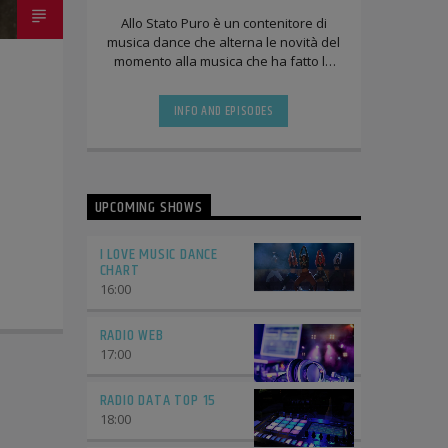
Allo Stato Puro è un contenitore di
musica dance che alterna le novità del
momento alla musica che ha fatto la
storia negli ultimi 20 anni fra
discoteche, radio e compilation.
INFO AND EPISODES
UPCOMING SHOWS
I LOVE MUSIC DANCE
CHART
16:00
RADIO WEB
17:00
RADIO DATA TOP 15
18:00