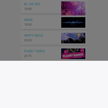
IN THE MIX
19:00
ONAIR
19:30
HAPPY MUSIC
20:30
PLANET DANCE
23:15