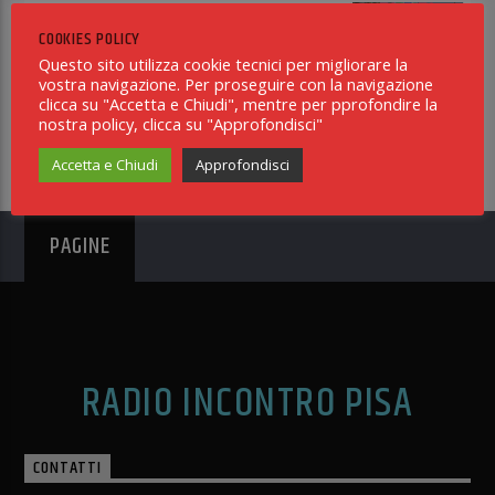
CASI UMANI
COOKIES POLICY
21:00
Questo sito utilizza cookie tecnici per migliorare la
vostra navigazione. Per proseguire con la navigazione
BIG BEN
clicca su "Accetta e Chiudi", mentre per pprofondire la
23:00
nostra policy, clicca su "Approfondisci"
Accetta e Chiudi
Approfondisci
PAGINE
RADIO INCONTRO PISA
CONTATTI