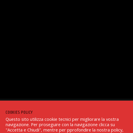
COOKIES POLICY
Questo sito utilizza cookie tecnici per migliorare la vostra
navigazione. Per proseguire con la navigazione clicca su
"Accetta e Chiudi", mentre per pprofondire la nostra policy,