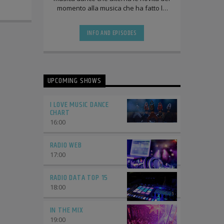
momento alla musica che ha fatto la
storia negli ultimi 20 anni fra
discoteche, radio e compilation.
INFO AND EPISODES
UPCOMING SHOWS
I LOVE MUSIC DANCE
CHART
16:00
RADIO WEB
17:00
RADIO DATA TOP 15
18:00
IN THE MIX
19:00