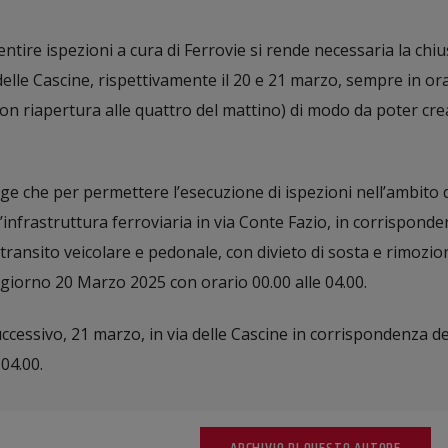
entire ispezioni a cura di Ferrovie si rende necessaria la chi
delle Cascine, rispettivamente il 20 e 21 marzo, sempre in or
n riapertura alle quattro del mattino) di modo da poter crea
gge che per permettere l’esecuzione di ispezioni nell’ambito 
ll’infrastruttura ferroviaria in via Conte Fazio, in corrisponde
 transito veicolare e pedonale, con divieto di sosta e rimozio
l giorno 20 Marzo 2025 con orario 00.00 alle 04.00.
ccessivo, 21 marzo, in via delle Cascine in corrispondenza de
 04.00.