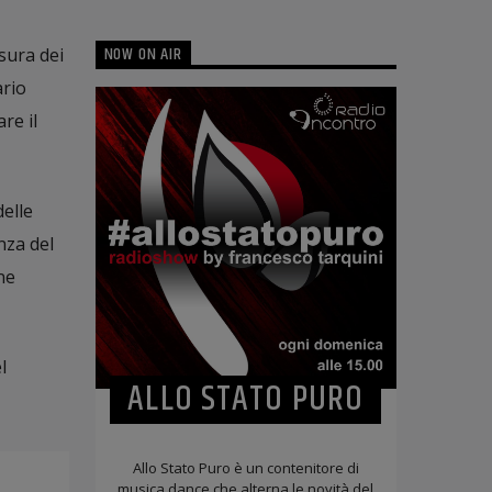
NOW ON AIR
usura dei
ario
re il
delle
nza del
ne
l
ALLO STATO PURO
Allo Stato Puro è un contenitore di
musica dance che alterna le novità del