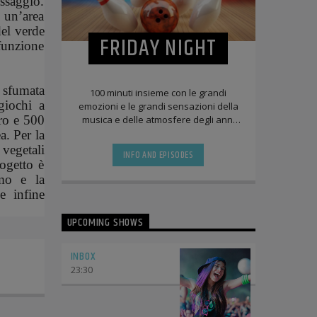
ssaggio.
 un’area
del verde
FRIDAY NIGHT
 funzione
, sfumata
100 minuti insieme con le grandi
 giochi a
emozioni e le grandi sensazioni della
ero e 500
musica e delle atmosfere degli anni
settanta ed ottanta
a. Per la
 vegetali
INFO AND EPISODES
rogetto è
rmo e la
e infine
UPCOMING SHOWS
INBOX
23:30