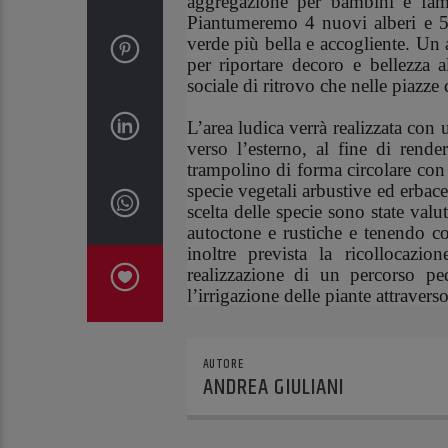
aggregazione per bambini e fami
Piantumeremo 4 nuovi alberi e 50
verde più bella e accogliente. Un a
per riportare decoro e bellezza a
sociale di ritrovo che nelle piazze
L’area ludica verrà realizzata co
verso l’esterno, al fine di render
trampolino di forma circolare con
specie vegetali arbustive ed erbac
scelta delle specie sono state valu
autoctone e rustiche e tenendo con
inoltre prevista la ricollocaz
realizzazione di un percorso p
l’irrigazione delle piante attraver
AUTORE
ANDREA GIULIANI