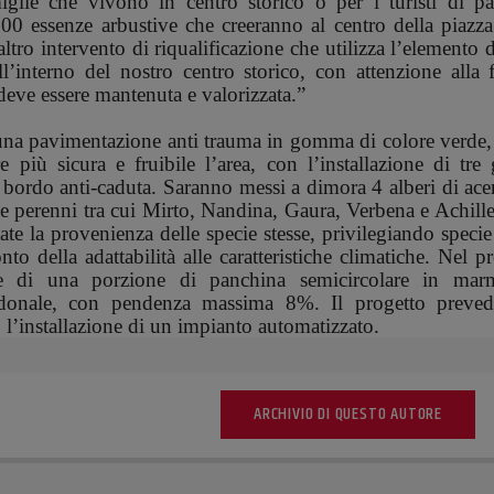
glie che vivono in centro storico o per i turisti di pa
0 essenze arbustive che creeranno al centro della piazza
ltro intervento di riqualificazione che utilizza l’elemento 
ll’interno del nostro centro storico, con attenzione alla
 deve essere mantenuta e valorizzata.”
n una pavimentazione anti trauma in gomma di colore verde
e più sicura e fruibile l’area, con l’installazione di tre
 bordo anti-caduta. Saranno messi a dimora 4 alberi di ac
ee perenni tra cui Mirto, Nandina, Gaura, Verbena e Achille
tate la provenienza delle specie stesse, privilegiando specie
to della adattabilità alle caratteristiche climatiche. Nel p
ione di una porzione di panchina semicircolare in ma
edonale, con pendenza massima 8%. Il progetto preved
so l’installazione di un impianto automatizzato.
ARCHIVIO DI QUESTO AUTORE