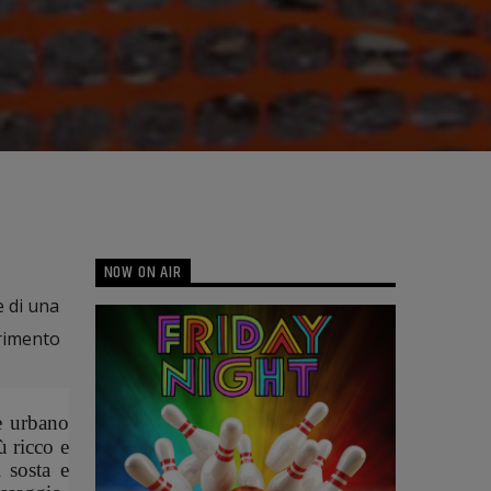
NOW ON AIR
e di una
erimento
e urbano
ù ricco e
 sosta e