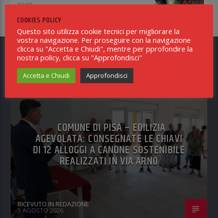
23:00
COOKIES POLICY
Questo sito utilizza cookie tecnici per migliorare la
vostra navigazione. Per proseguire con la navigazione
clicca su "Accetta e Chiudi", mentre per pprofondire la
nostra policy, clicca su "Approfondisci"
TI POTREBBE INTERESSARE ANCHE
Accetta e Chiudi
Approfondisci
NOTIZIE PISA
0
COMUNE DI PISA – EDILIZIA
AGEVOLATA: CONSEGNATE LE CHIAVI
DI 12 ALLOGGI A CANONE SOSTENIBILE
REALIZZATI IN VIA ARNO
RICEVUTO IN REDAZIONE
5 AGOSTO 2026