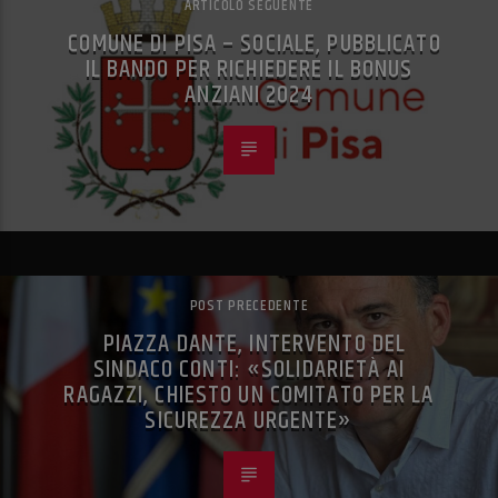
ARTICOLO SEGUENTE
COMUNE DI PISA – SOCIALE, PUBBLICATO
IL BANDO PER RICHIEDERE IL BONUS
ANZIANI 2024
POST PRECEDENTE
PIAZZA DANTE, INTERVENTO DEL
SINDACO CONTI: «SOLIDARIETÀ AI
RAGAZZI, CHIESTO UN COMITATO PER LA
SICUREZZA URGENTE»