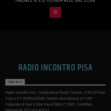
FIRENZE IL 25/11/2024 ALLE ORE 21,00
RADIO INCONTRO PISA
CONTATTI
Radio Incontro Soc. Cooperativa Piazza Toniolo, 4 56125 Pisa
P.iva e C.f. 00365220508 Testata Giornalistica nr.11/81
Tribunale di Pisa CCIAA Pisa 67665 n° 5009 Contributi
Ministeriali 2025 € 6.409,62