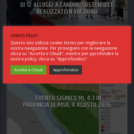
DI 12 ALLOGGI A CANONE SOSTENIBILE
REALIZZATI IN VIA ARNO
COOKIES POLICY
RICEVUTO IN REDAZIONE
5 AGOSTO 2026
Questo sito utilizza cookie tecnici per migliorare la
vostra navigazione. Per proseguire con la navigazione
clicca su "Accetta e Chiudi", mentre per pprofondire la
nostra policy, clicca su "Approfondisci"
NOTIZIE PISA
0
Accetta e Chiudi
Approfondisci
EVENTO SISMICO ML 4.3 IN
PROVINCIA DI PISA, 4 AGOSTO 2026