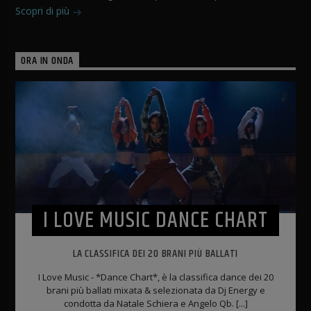
Scopri di più
ORA IN ONDA
I LOVE MUSIC DANCE CHART
LA CLASSIFICA DEI 20 BRANI PIÙ BALLATI
I Love Music - *Dance Chart*, è la classifica dance dei 20
brani più ballati mixata & selezionata da Dj Energy e
condotta da Natale Schiera e Angelo Qb. [...]