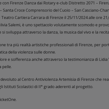
 con Firenze Danza dai Rotary e-club Distretto 2071 – Firen
o – Santa Croce Comprensorio del Cuoio – San Casciano-Chant
 Teatro Cartiera Carrara di Firenze il 25/11/2024 alle ore 21,
 Silvia Salemi, è uno spettacolo volutamente scomodo e provo
 si sviluppa attraverso la danza, la musica dal vivo e la recit
e tra più realtà artistiche professionali di Firenze, per po
atica della violenza sulle donne.
ore e sofferenza anche attraverso la testimonianza di Lidia V
 pelle.
à devoluto al Centro Antiviolenza Artemisia di Firenze che rea
i Istituti Scolastici di II° grado aderenti al progetto.
TicketOne.