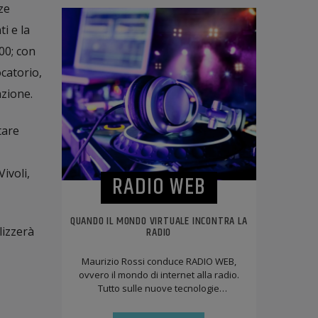
ze
i e la
00; con
catorio,
azione.
rtare
ivoli,
RADIO WEB
QUANDO IL MONDO VIRTUALE INCONTRA LA
RADIO
lizzerà
Maurizio Rossi conduce RADIO WEB,
ovvero il mondo di internet alla radio.
Tutto sulle nuove tecnologie
informatiche. Sarete trascinati
letteralmente sotto [...]