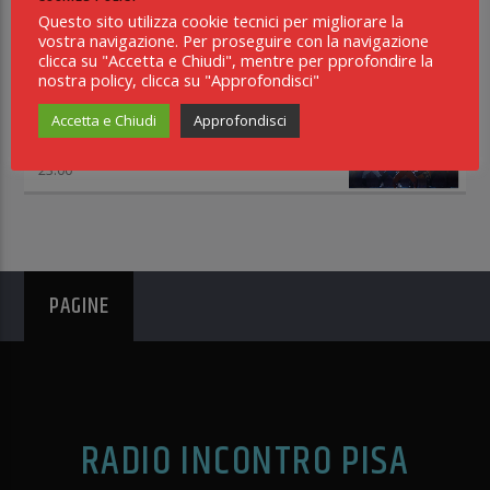
HAPPY MUSIC
Questo sito utilizza cookie tecnici per migliorare la
18:15
vostra navigazione. Per proseguire con la navigazione
clicca su "Accetta e Chiudi", mentre per pprofondire la
APOCALYPSE RADIO SHOW
nostra policy, clicca su "Approfondisci"
21:00
Accetta e Chiudi
Approfondisci
I LOVE MUSIC DANCE CHART
23:00
PAGINE
RADIO INCONTRO PISA