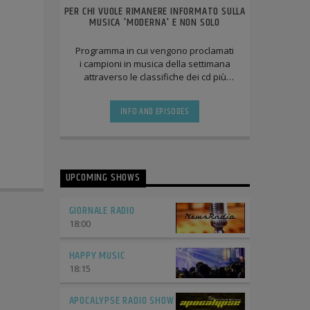
PER CHI VUOLE RIMANERE INFORMATO SULLA
MUSICA 'MODERNA' E NON SOLO
Programma in cui vengono proclamati
i campioni in musica della settimana
attraverso le classifiche dei cd più
venduti, quella dei singoli più scaricati
e [...]
INFO AND EPISODES
UPCOMING SHOWS
GIORNALE RADIO
18:00
HAPPY MUSIC
18:15
APOCALYPSE RADIO SHOW