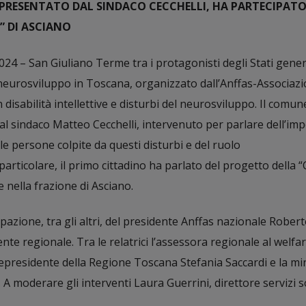
PRESENTATO DAL SINDACO CECCHELLI, HA PARTECIPATO 
” DI ASCIANO
4 – San Giuliano Terme tra i protagonisti degli Stati genera
del neurosviluppo in Toscana, organizzato dall’Anffas-Associaz
disabilità intellettive e disturbi del neurosviluppo. Il comun
l sindaco Matteo Cecchelli, intervenuto per parlare dell’im
le persone colpite da questi disturbi e del ruolo
articolare, il primo cittadino ha parlato del progetto della 
 nella frazione di Asciano.
azione, tra gli altri, del presidente Anffas nazionale Rober
ente regionale. Tra le relatrici l’assessora regionale al welfa
icepresidente della Regione Toscana Stefania Saccardi e la mi
. A moderare gli interventi Laura Guerrini, direttore servizi so