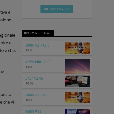
informatiche. Sarete trascinati
letteralmente sotto [...]
INFO AND EPISODES
tive e
ssione
UPCOMING SHOWS
regionale
enire e
GIORNALE RADIO
to e che,
13:00
NEWS INBLU2000
14:00
he
L’ALTALENA
14:03
questa
GIORNALE RADIO
18:00
e che vi
RADIO WEB