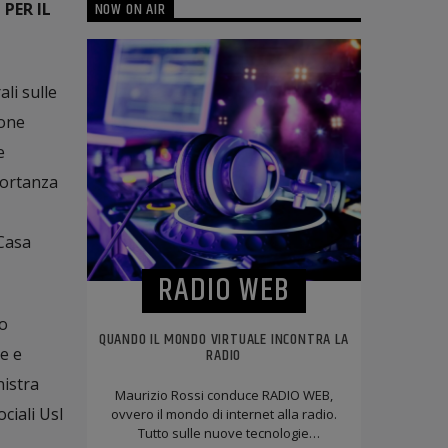
NOW ON AIR
PER IL
li sulle
ione
e
portanza
“Casa
RADIO WEB
to
QUANDO IL MONDO VIRTUALE INCONTRA LA
RADIO
re e
nistra
Maurizio Rossi conduce RADIO WEB,
ciali Usl
ovvero il mondo di internet alla radio.
Tutto sulle nuove tecnologie