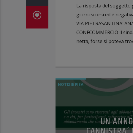
La risposta del soggetto g
giorni scorsi ed è nega
VIA PIETRASANTINA: ANA
CONFCOMMERCIO Il sindaco 
netta, forse si poteva tro
NOTIZIE PISA
UN ANNO
CANNISTRA’ 