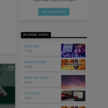
informatiche. Sarete trascinati
letteralmente sotto [...]
INFO AND EPISODES
UPCOMING SHOWS
RADIO WEB
11:00
GIORNALE RADIO
13:00
0
NEWS INBLU2000
14:00
L’ALTALENA
14:03