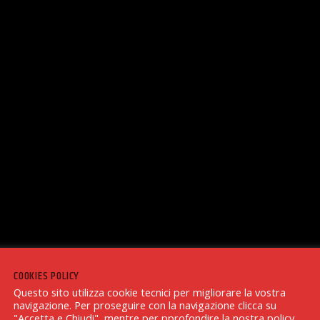
COOKIES POLICY
Questo sito utilizza cookie tecnici per migliorare la vostra
navigazione. Per proseguire con la navigazione clicca su
"Accetta e Chiudi", mentre per pprofondire la nostra policy,