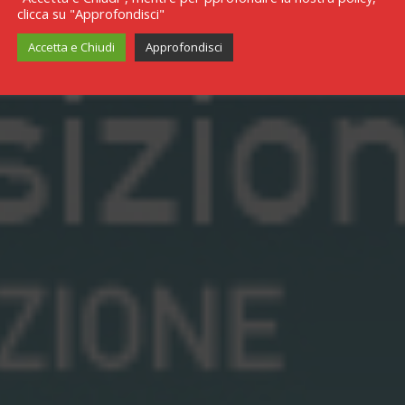
clicca su "Approfondisci"
Accetta e Chiudi
Approfondisci