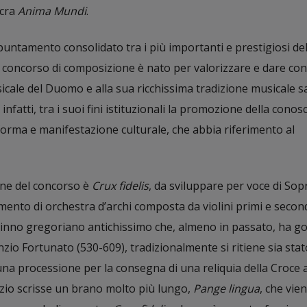
acra
Anima Mundi
.
untamento consolidato tra i più importanti e prestigiosi de
o concorso di composizione è nato per valorizzare e dare con
sicale del Duomo e alla sua ricchissima tradizione musicale s
infatti, tra i suoi fini istituzionali la promozione della cono
a forma e manifestazione culturale, che abbia riferimento al
one del concorso è
Crux fidelis
, da sviluppare per voce di Sop
nto di orchestra d’archi composta da violini primi e secondi
un inno gregoriano antichissimo che, almeno in passato, ha g
zio Fortunato (530-609), tradizionalmente si ritiene sia stat
na processione per la consegna di una reliquia della Croce a
zio scrisse un brano molto più lungo,
Pange lingua
, che vie