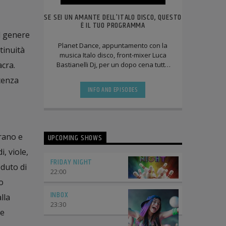
SE SEI UN AMANTE DELL'ITALO DISCO, QUESTO
È IL TUO PROGRAMMA
l genere
Planet Dance, appuntamento con la
tinuità
musica Italo disco, front-mixer Luca
acra.
Bastianelli Dj, per un dopo cena tutto
da ballare e ascoltare. In onda ogni
scenza
venerdì [...]
INFO AND EPISODES
rano e
UPCOMING SHOWS
, viole,
FRIDAY NIGHT
oduto di
22:00
o
INBOX
lla
23:30
ne