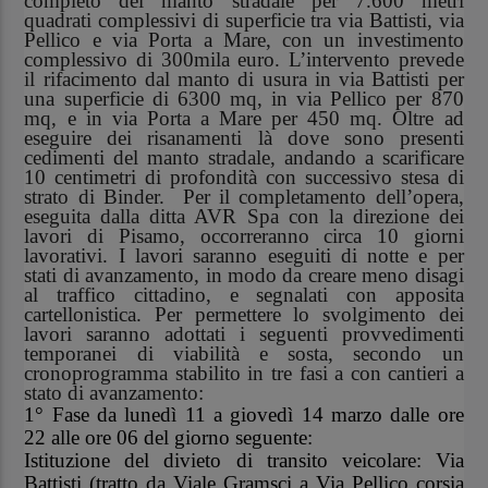
completo del manto stradale per 7.600 metri
quadrati complessivi di superficie tra via Battisti, via
Pellico e via Porta a Mare, con un investimento
complessivo di 300mila euro. L’intervento prevede
il rifacimento dal manto di usura in via Battisti per
una superficie di 6300 mq, in via Pellico per 870
mq, e in via Porta a Mare per 450 mq. Oltre ad
eseguire dei risanamenti là dove sono presenti
cedimenti del manto stradale, andando a scarificare
10 centimetri di profondità con successivo stesa di
strato di Binder. Per il completamento dell’opera,
eseguita dalla ditta AVR Spa con la direzione dei
lavori di Pisamo, occorreranno circa 10 giorni
lavorativi. I lavori saranno eseguiti di notte e per
stati di avanzamento, in modo da creare meno disagi
al traffico cittadino, e segnalati con apposita
cartellonistica.
Per permettere lo svolgimento dei
lavori saranno adottati i seguenti
provvedimenti
temporanei di viabilità e sosta
, secondo un
cronoprogramma stabilito in tre fasi a con cantieri a
stato di avanzamento:
1° Fase da lunedì 11 a giovedì 14 marzo dalle ore
22 alle ore 06
del giorno seguente:
Istituzione del divieto di transito veicolare: Via
Battisti (tratto da Viale Gramsci a Via Pellico corsia