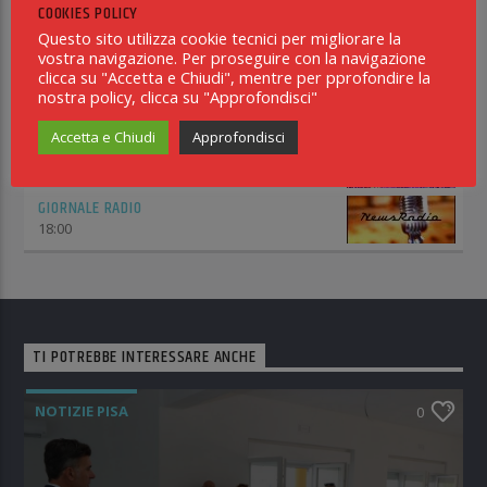
COOKIES POLICY
13:00
Questo sito utilizza cookie tecnici per migliorare la
vostra navigazione. Per proseguire con la navigazione
NEWS INBLU2000
clicca su "Accetta e Chiudi", mentre per pprofondire la
14:00
nostra policy, clicca su "Approfondisci"
IN THE MIX
Accetta e Chiudi
Approfondisci
14:15
GIORNALE RADIO
18:00
TI POTREBBE INTERESSARE ANCHE
NOTIZIE PISA
0