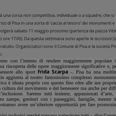
rà una corsa non competitiva, individuale o a squadre, che si
rico di Pisa in una sorta di ‘caccia al tesoro’ dei monumenti e 
 svolgerà sabato 11 maggio prossimo (partenza da piazza Vitt
io ore 17.00). Da questa settimana sono aperte le iscrizioni (s
gratuito. Organizzatori sono il Comune di Pisa e la società Ph
i.
to con l’intento di rendere maggiormente popolare i
una riscoperta delle opere maggiormente significative e, p
Frida Scarpa
sessore allo sport
-. Pisa ha una moltit
i in aggiunta al nostro famosissimo complesso monumenta
tiva è ideata proprio con questo fine oltre alle sue proprie
a cultura del movimento e del benessere ma anche per diff
’inclusione. Saremo tutti insieme, appassionati d’arte, s
tro zampe, genitori con i passeggini, famiglie, mentre i
 potranno avere un’ulteriore opportunità per fare promozi
ini inclusivi perché possano partecipare tutti – dice l’asses