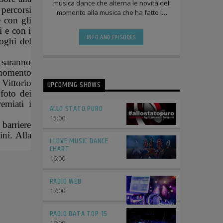
musica dance che alterna le novità del
 percorsi
momento alla musica che ha fatto la
e con gli
storia negli ultimi 20 anni fra
i e con i
discoteche, radio e compilation.
INFO AND EPISODES
uoghi del
e saranno
 momento
Vittorio
UPCOMING SHOWS
foto dei
emiati i
ALLO STATO PURO
15:00
barriere
ini. Alla
I LOVE MUSIC DANCE
CHART
16:00
RADIO WEB
17:00
RADIO DATA TOP 15