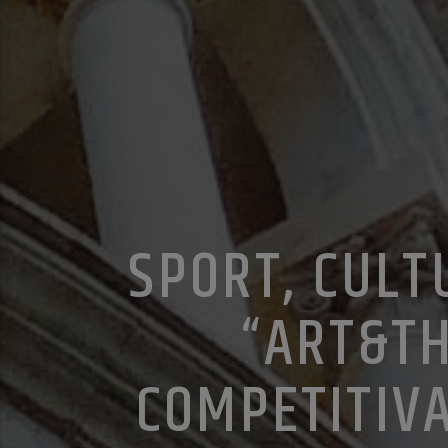
SPORT, CULT
“ART&TH
COMPETITIVA