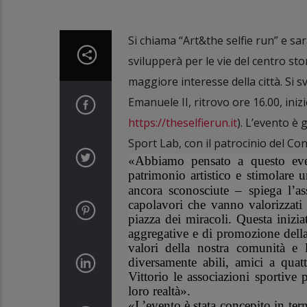
Si chiama “Art&the selfie run” e sa
svilupperà per le vie del centro sto
maggiore interesse della città. Si
Emanuele II, ritrovo ore 16.00, iniz
https://theselfierun.it
). L’evento è 
Sport Lab, con il patrocinio del Con
«Abbiamo pensato a questo even
patrimonio artistico e stimolare 
ancora sconosciute – spiega l’as
capolavori che vanno valorizzat
piazza dei miracoli. Questa inizia
aggregative e di promozione dell
valori della nostra comunità e l
diversamente abili, amici a quat
Vittorio le associazioni sportive
loro realtà».
«L’evento è stata concepito in term