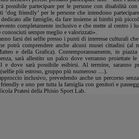
à possibile partecipare per le persone con disabilità con
ati ‘dog friendly’ per le persone che intendono partecipar
dedicato alle famiglie, da fare insieme ai bimbi più piccol
n evento completamente inclusivo e che mette al centro i l
 conosciuti sempre meglio e valorizzati».
ranno farsi dei selfie presso i punti di interesse culturali ch
che potrà comprendere anche alcuni musei cittadini (al
tteo e della Grafica). Contemporaneamente, in piazza 
nza, sarà allestito un palco dove verranno proiettate le 
l e dove sarà possibile esibirsi. Al termine, saranno pr
ti (selfie più estroso, gruppo più numeroso …).
approccio inclusivo, prevedendo anche un percorso senza 
friendly e uno per tutta la famiglia con genitori e passegg
icola Pratesi della Phisio Sport Lab.