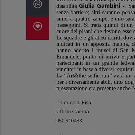
Giulia Gambini
disabilità
-. Sar
senza barriere; altri saranno pens
amici a quattro zampe, e uno sarà 
passeggini. Si tratta quindi di u
cuore dei pisani che devono essere
Le squadre e gli atleti iscritti dov
indicati in un’apposita mappa, 
hanno aderito i musei di San Ma
Emanuele, punto di arrivo e parte
partecipanti in un grande ledwal
vincitori in base a diversi requisi
La “Art&the selfie run” avrà un 
per i diversamente abili, uno dog 
presentazione era presente anche N
Comune di Pisa
Ufficio stampa
050 910483