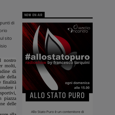
NOW ON AIR
punti di
orio
ul sito
isio
l nostro
er molti,
udine di
le della
 finalità
ondere i
ALLO STATO PURO
portivi,
n piazza
one delle
Allo Stato Puro è un contenitore di
sore alla