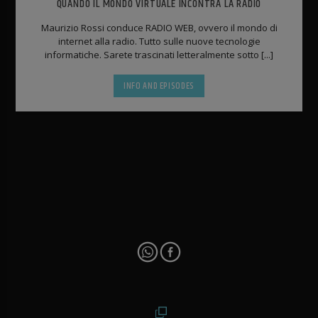
QUANDO IL MONDO VIRTUALE INCONTRA LA RADIO
Maurizio Rossi conduce RADIO WEB, ovvero il mondo di
internet alla radio. Tutto sulle nuove tecnologie
informatiche. Sarete trascinati letteralmente sotto [...]
INFO AND EPISODES