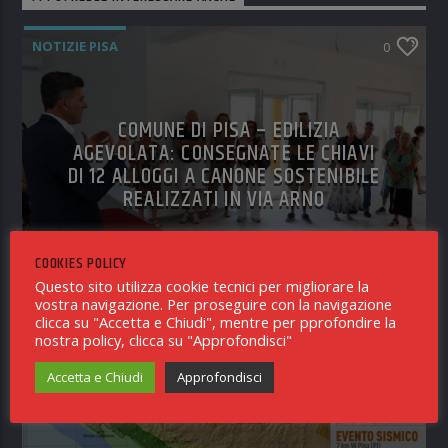
NOTIZIE PISA
0
COMUNE DI PISA – EDILIZIA
AGEVOLATA: CONSEGNATE LE CHIAVI
DI 12 ALLOGGI A CANONE SOSTENIBILE
REALIZZATI IN VIA ARNO
COOKIES POLICY
Questo sito utilizza cookie tecnici per migliorare la
RICEVUTO IN REDAZIONE
5 AGOSTO 2026
vostra navigazione. Per proseguire con la navigazione
clicca su "Accetta e Chiudi", mentre per pprofondire la
nostra policy, clicca su "Approfondisci"
Accetta e Chiudi
Approfondisci
NOTIZIE PISA
0