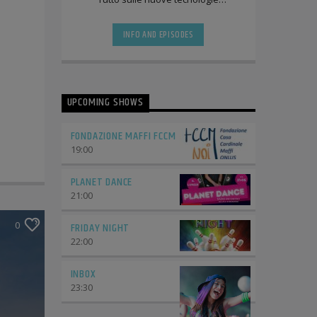
informatiche. Sarete trascinati
letteralmente sotto [...]
INFO AND EPISODES
UPCOMING SHOWS
FONDAZIONE MAFFI FCCM
19:00
PLANET DANCE
21:00
0
FRIDAY NIGHT
22:00
INBOX
23:30