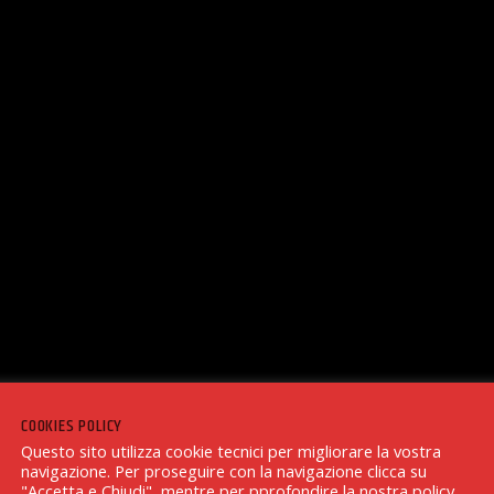
COOKIES POLICY
Questo sito utilizza cookie tecnici per migliorare la vostra
navigazione. Per proseguire con la navigazione clicca su
"Accetta e Chiudi", mentre per pprofondire la nostra policy,