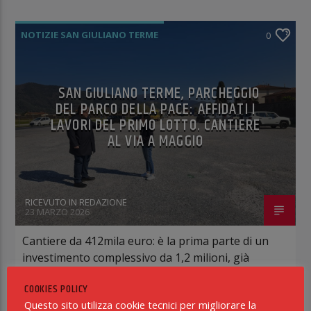
NOTIZIE SAN GIULIANO TERME
0
SAN GIULIANO TERME, PARCHEGGIO
DEL PARCO DELLA PACE: AFFIDATI I
LAVORI DEL PRIMO LOTTO. CANTIERE
AL VIA A MAGGIO
RICEVUTO IN REDAZIONE
23 MARZO 2026
Cantiere da 412mila euro: è la prima parte di un
investimento complessivo da 1,2 milioni, già
interamente finanziato L’assessora Coli:
COOKIES POLICY
“Intervento in tre lotti per consentire lo
Questo sito utilizza cookie tecnici per migliorare la
svolgimento dei lavori senza chiudere