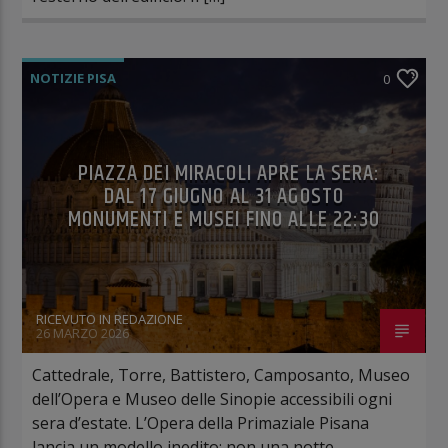
NOTIZIE PISA
0
PIAZZA DEI MIRACOLI APRE LA SERA:
DAL 17 GIUGNO AL 31 AGOSTO
MONUMENTI E MUSEI FINO ALLE 22:30
RICEVUTO IN REDAZIONE
26 MARZO 2026
Cattedrale, Torre, Battistero, Camposanto, Museo
dell’Opera e Museo delle Sinopie accessibili ogni
sera d’estate. L’Opera della Primaziale Pisana
lancia un modello inedito: non una notte