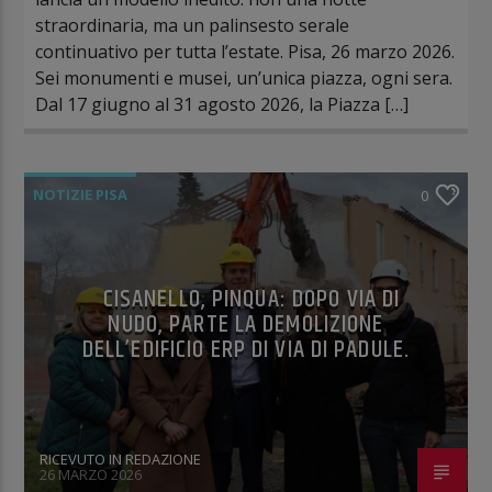
straordinaria, ma un palinsesto serale
continuativo per tutta l’estate. Pisa, 26 marzo 2026.
Sei monumenti e musei, un’unica piazza, ogni sera.
Dal 17 giugno al 31 agosto 2026, la Piazza […]
NOTIZIE PISA
0
CISANELLO, PINQUA: DOPO VIA DI
NUDO, PARTE LA DEMOLIZIONE
DELL’EDIFICIO ERP DI VIA DI PADULE.
RICEVUTO IN REDAZIONE
26 MARZO 2026