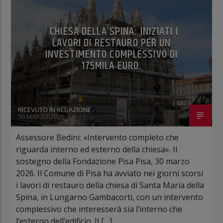
CHIESA DELLA SPINA: INIZIATI I
LAVORI DI RESTAURO PER UN
INVESTIMENTO COMPLESSIVO DI
175MILA EURO.
RICEVUTO IN REDAZIONE
30 MARZO 2026
Assessore Bedini: «Intervento completo che
riguarda interno ed esterno della chiesa». Il
sostegno della Fondazione Pisa Pisa, 30 marzo
2026. Il Comune di Pisa ha avviato nei giorni scorsi
i lavori di restauro della chiesa di Santa Maria della
Spina, in Lungarno Gambacorti, con un intervento
complessivo che interesserà sia l’interno che
l’esterno dell’edificio. Il […]