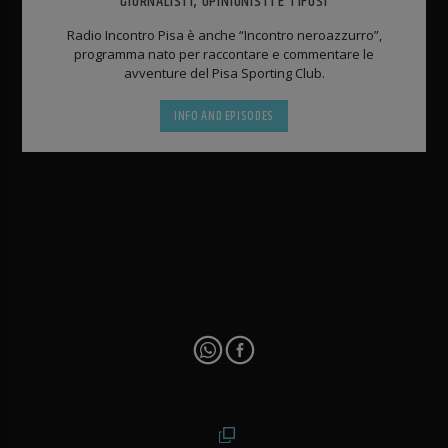
GIORNALISTI, OPINIONISTI E TIFOSI
Radio Incontro Pisa è anche “Incontro neroazzurro”,
programma nato per raccontare e commentare le
avventure del Pisa Sporting Club.
INFO AND EPISODES